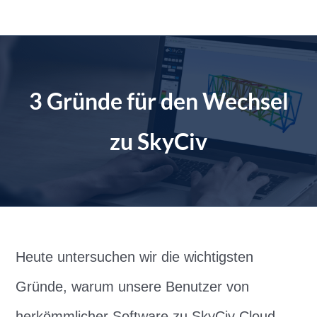
Zum
Inhalt
springen
3 Gründe für den Wechsel
zu SkyCiv
Heute untersuchen wir die wichtigsten
Gründe, warum unsere Benutzer von
herkömmlicher Software zu SkyCiv Cloud-