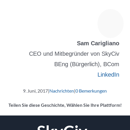
Sam Carigliano
CEO und Mitbegründer von SkyCiv
BEng (Bürgerlich), BCom
LinkedIn
9. Juni, 2017
|
Nachrichten
|
0 Bemerkungen
Teilen Sie diese Geschichte, Wählen Sie Ihre Plattform!
Facebook
Twitter
Reddit
LinkedIn
WhatsApp
Tumblr
Pinterest
Vk
Email