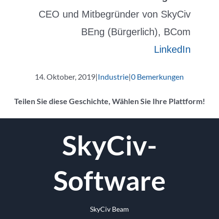
CEO und Mitbegründer von SkyCiv
BEng (Bürgerlich), BCom
LinkedIn
14. Oktober, 2019
|
Industrie
|
0 Bemerkungen
Teilen Sie diese Geschichte, Wählen Sie Ihre Plattform!
Facebook
Twitter
Reddit
LinkedIn
WhatsApp
Tumblr
Pinterest
Vk
Email
SkyCiv-
Software
SkyCiv Beam