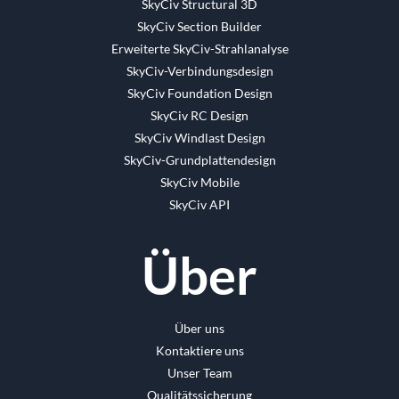
SkyCiv Structural 3D
SkyCiv Section Builder
Erweiterte SkyCiv-Strahlanalyse
SkyCiv-Verbindungsdesign
SkyCiv Foundation Design
SkyCiv RC Design
SkyCiv Windlast Design
SkyCiv-Grundplattendesign
SkyCiv Mobile
SkyCiv API
Über
Über uns
Kontaktiere uns
Unser Team
Qualitätssicherung