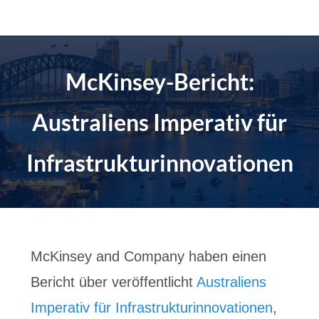
Zum
Inhalt
springen
McKinsey-Bericht:
Australiens Imperativ für
Infrastrukturinnovationen
McKinsey and Company haben einen
Bericht über veröffentlicht
Australiens
Imperativ für Infrastrukturinnovationen
,