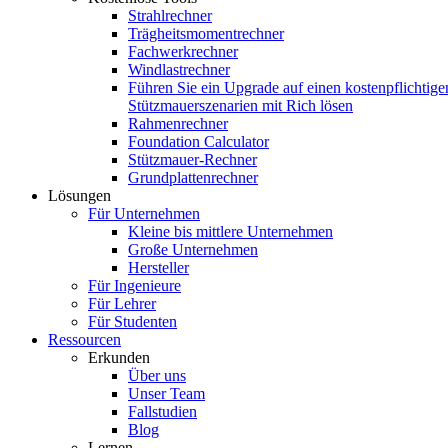
Strahlrechner
Trägheitsmomentrechner
Fachwerkrechner
Windlastrechner
Führen Sie ein Upgrade auf einen kostenpflichtige
Stützmauerszenarien mit Rich lösen
Rahmenrechner
Foundation Calculator
Stützmauer-Rechner
Grundplattenrechner
Lösungen
Für Unternehmen
Kleine bis mittlere Unternehmen
Große Unternehmen
Hersteller
Für Ingenieure
Für Lehrer
Für Studenten
Ressourcen
Erkunden
Über uns
Unser Team
Fallstudien
Blog
Lernen