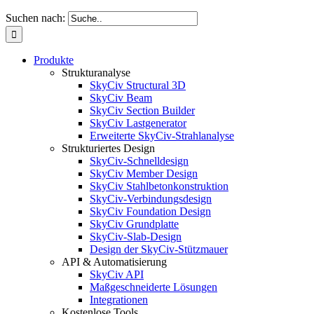
Suchen nach:
Produkte
Strukturanalyse
SkyCiv Structural 3D
SkyCiv Beam
SkyCiv Section Builder
SkyCiv Lastgenerator
Erweiterte SkyCiv-Strahlanalyse
Strukturiertes Design
SkyCiv-Schnelldesign
SkyCiv Member Design
SkyCiv Stahlbetonkonstruktion
SkyCiv-Verbindungsdesign
SkyCiv Foundation Design
SkyCiv Grundplatte
SkyCiv-Slab-Design
Design der SkyCiv-Stützmauer
API & Automatisierung
SkyCiv API
Maßgeschneiderte Lösungen
Integrationen
Kostenlose Tools