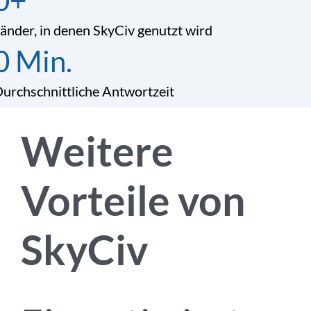
0
+
änder, in denen SkyCiv genutzt wird
0
Min.
urchschnittliche Antwortzeit
Weitere
Vorteile von
SkyCiv