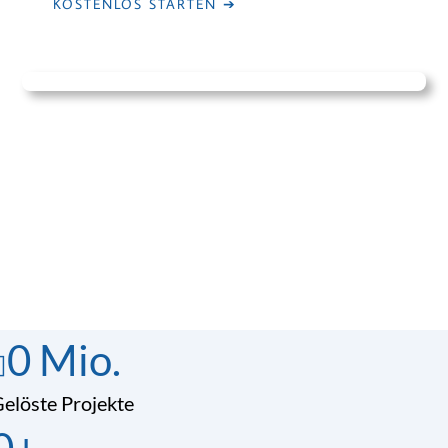
KOSTENLOS STARTEN ➔
0
Mio.
elöste Projekte