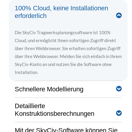
100% Cloud, keine Installationen
erforderlich
Die SkyCiv Tragwerksplanungssoftware ist 100%
Cloud, und ermöglicht Ihnen sofortigen Zugriff direkt
über Ihren Webbrowser. Sie erhalten sofortigen Zugriff
über Ihre Webbrowser. Melden Sie sich einfach in Ihrem
SkyCiv-Konto an und nutzen Sie die Software ohne
Installation.
Schnellere Modellierung
Detaillierte
Die SkyCiv-Software bietet eine Vielzahl
Konstruktionsberechnungen
leistungsstarker Funktionen für Modellierung,
Bearbeitung, und Überprüfung, die Ihren Arbeitsablauf
Mit der SkyCiv-Software können Sie
erheblich beschleunigen. Dazu gehören das
Klare, schrittweise Berechnungsberichte helfen