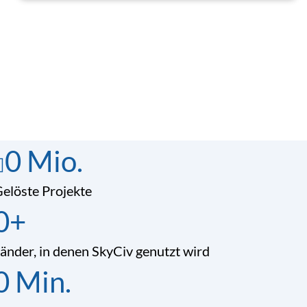
0
Mio.
elöste Projekte
0
+
änder, in denen SkyCiv genutzt wird
0
Min.