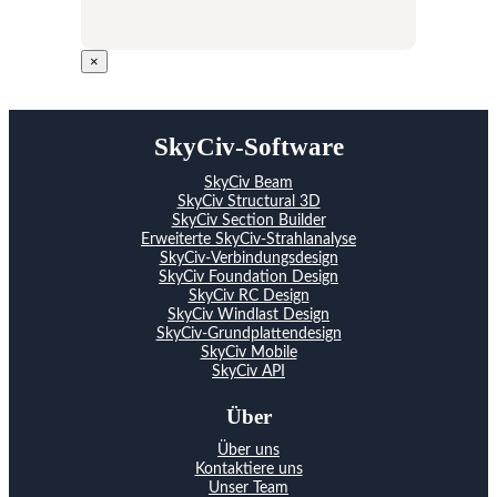
×
SkyCiv-Software
SkyCiv Beam
SkyCiv Structural 3D
SkyCiv Section Builder
Erweiterte SkyCiv-Strahlanalyse
SkyCiv-Verbindungsdesign
SkyCiv Foundation Design
SkyCiv RC Design
SkyCiv Windlast Design
SkyCiv-Grundplattendesign
SkyCiv Mobile
SkyCiv API
Über
Über uns
Kontaktiere uns
Unser Team