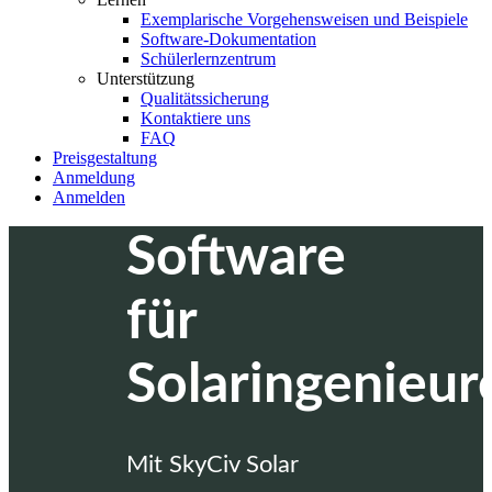
Exemplarische Vorgehensweisen und Beispiele
Software-Dokumentation
Schülerlernzentrum
Unterstützung
Qualitätssicherung
Kontaktiere uns
FAQ
Preisgestaltung
Anmeldung
Anmelden
Software
für
Solaringenieur
Mit SkyCiv Solar