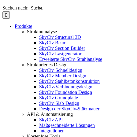
Suchen nach:
Produkte
Strukturanalyse
SkyCiv Structural 3D
SkyCiv Beam
SkyCiv Section Builder
SkyCiv Lastgenerator
Erweiterte SkyCiv-Strahlanalyse
Strukturiertes Design
SkyCiv-Schnelldesign
SkyCiv Member Design
SkyCiv Stahlbetonkonstruktion
SkyCiv-Verbindungsdesign
SkyCiv Foundation Design
SkyCiv Grundplatte
SkyCiv-Slab-Design
Design der SkyCiv-Stützmauer
API & Automatisierung
SkyCiv API
Maßgeschneiderte Lösungen
Integrationen
Kostenlose Tools