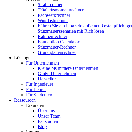
Strahlrechner
Trägheitsmomentrechner
Fachwerkrechner
Windlastrechner
Führen Sie ein Upgrade auf einen kostenpflichtige
Stützmauerszenarien mit Rich lösen
Rahmenrechner
Foundation Calculator
Stützmauer-Rechner
Grundplattenrechner
Lösungen
Für Unternehmen
Kleine bis mittlere Unternehmen
Große Unternehmen
Hersteller
Für Ingenieure
Für Lehrer
Für Studenten
Ressourcen
Erkunden
Über uns
Unser Team
Fallstudien
Blog
Lernen