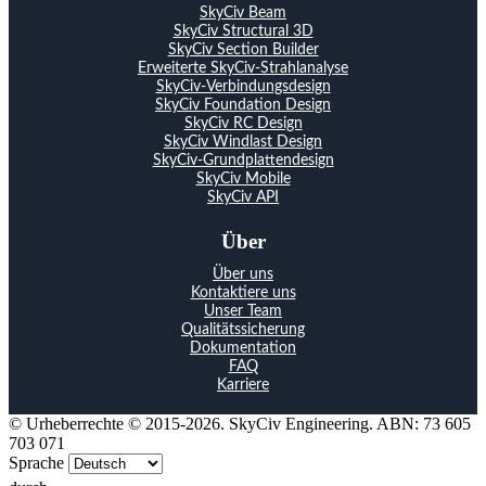
SkyCiv Beam
SkyCiv Structural 3D
SkyCiv Section Builder
Erweiterte SkyCiv-Strahlanalyse
SkyCiv-Verbindungsdesign
SkyCiv Foundation Design
SkyCiv RC Design
SkyCiv Windlast Design
SkyCiv-Grundplattendesign
SkyCiv Mobile
SkyCiv API
Über
Über uns
Kontaktiere uns
Unser Team
Qualitätssicherung
Dokumentation
FAQ
Karriere
© Urheberrechte © 2015-2026. SkyCiv Engineering. ABN: 73 605
703 071
Sprache