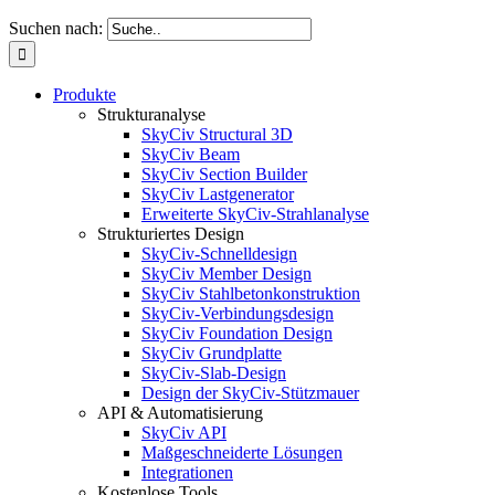
Suchen nach:
Produkte
Strukturanalyse
SkyCiv Structural 3D
SkyCiv Beam
SkyCiv Section Builder
SkyCiv Lastgenerator
Erweiterte SkyCiv-Strahlanalyse
Strukturiertes Design
SkyCiv-Schnelldesign
SkyCiv Member Design
SkyCiv Stahlbetonkonstruktion
SkyCiv-Verbindungsdesign
SkyCiv Foundation Design
SkyCiv Grundplatte
SkyCiv-Slab-Design
Design der SkyCiv-Stützmauer
API & Automatisierung
SkyCiv API
Maßgeschneiderte Lösungen
Integrationen
Kostenlose Tools