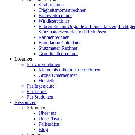
Strahlrechner
Trägheitsmomentrechner
Fachwerkrechner
Windlastrechner
Führen Sie ein Upgrade auf einen kostenpflichtige
Stützmauerszenarien mit Rich lösen
Rahmenrechner
Foundation Calculator
Stützmauer-Rechner
Grundplattenrechner
Lösungen
Für Unternehmen
Kleine bis mittlere Unternehmen
Große Unternehmen
Hersteller
Für Ingenieure
Für Lehrer
Für Studenten
Ressourcen
Erkunden
Über uns
Unser Team
Fallstudien
Blog
Lernen