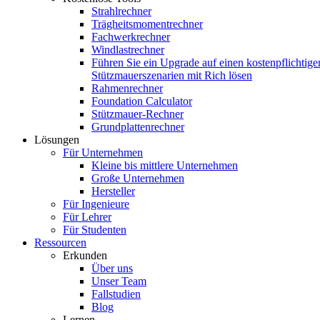
Strahlrechner
Trägheitsmomentrechner
Fachwerkrechner
Windlastrechner
Führen Sie ein Upgrade auf einen kostenpflichtige
Stützmauerszenarien mit Rich lösen
Rahmenrechner
Foundation Calculator
Stützmauer-Rechner
Grundplattenrechner
Lösungen
Für Unternehmen
Kleine bis mittlere Unternehmen
Große Unternehmen
Hersteller
Für Ingenieure
Für Lehrer
Für Studenten
Ressourcen
Erkunden
Über uns
Unser Team
Fallstudien
Blog
Lernen