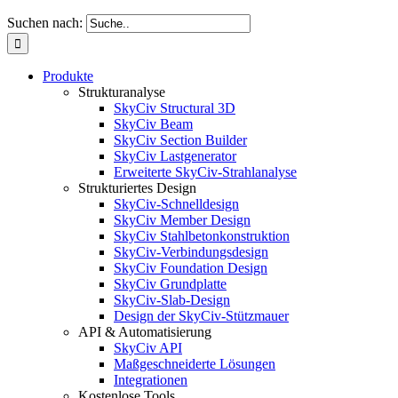
Suchen nach:
Produkte
Strukturanalyse
SkyCiv Structural 3D
SkyCiv Beam
SkyCiv Section Builder
SkyCiv Lastgenerator
Erweiterte SkyCiv-Strahlanalyse
Strukturiertes Design
SkyCiv-Schnelldesign
SkyCiv Member Design
SkyCiv Stahlbetonkonstruktion
SkyCiv-Verbindungsdesign
SkyCiv Foundation Design
SkyCiv Grundplatte
SkyCiv-Slab-Design
Design der SkyCiv-Stützmauer
API & Automatisierung
SkyCiv API
Maßgeschneiderte Lösungen
Integrationen
Kostenlose Tools