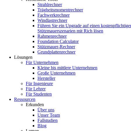
Strahlrechner
Trägheitsmomentrechner
Fachwerkrechner
Windlastrechner
Führen Sie ein Upgrade auf einen kostenpflichtige
Stützmauerszenarien mit Rich lösen
Rahmenrechner
Foundation Calculator
Stützmauer-Rechner
Grundplattenrechner
Lösungen
Für Unternehmen
Kleine bis mittlere Unternehmen
Große Unternehmen
Hersteller
Für Ingenieure
Für Lehrer
Für Studenten
Ressourcen
Erkunden
Über uns
Unser Team
Fallstudien
Blog
Lernen