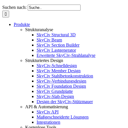
Suchen nach:
Produkte
Strukturanalyse
SkyCiv Structural 3D
SkyCiv Beam
SkyCiv Section Builder
SkyCiv Lastgenerator
Erweiterte SkyCiv-Strahlanalyse
Strukturiertes Design
SkyCiv-Schnelldesign
SkyCiv Member Design
SkyCiv Stahlbetonkonstruktion
SkyCiv-Verbindungsdesign
SkyCiv Foundation Design
SkyCiv Grundplatte
SkyCiv-Slab-Design
Design der SkyCiv-Stützmauer
API & Automatisierung
SkyCiv API
Maßgeschneiderte Lösungen
Integrationen
Kostenlose Tools