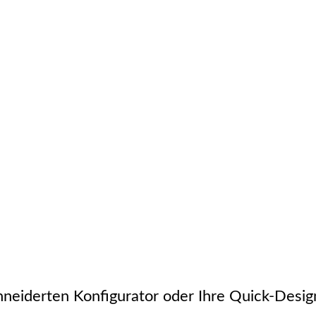
te SkyCiv-Lösungen
hneiderten Konfigurator oder Ihre Quick-Desi