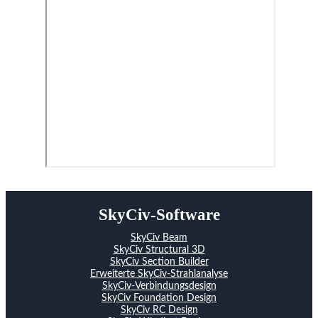
SkyCiv-Software
SkyCiv Beam
SkyCiv Structural 3D
SkyCiv Section Builder
Erweiterte SkyCiv-Strahlanalyse
SkyCiv-Verbindungsdesign
SkyCiv Foundation Design
SkyCiv RC Design