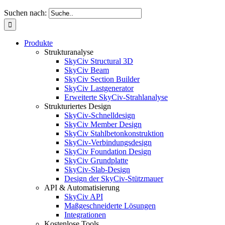
Suchen nach:
Produkte
Strukturanalyse
SkyCiv Structural 3D
SkyCiv Beam
SkyCiv Section Builder
SkyCiv Lastgenerator
Erweiterte SkyCiv-Strahlanalyse
Strukturiertes Design
SkyCiv-Schnelldesign
SkyCiv Member Design
SkyCiv Stahlbetonkonstruktion
SkyCiv-Verbindungsdesign
SkyCiv Foundation Design
SkyCiv Grundplatte
SkyCiv-Slab-Design
Design der SkyCiv-Stützmauer
API & Automatisierung
SkyCiv API
Maßgeschneiderte Lösungen
Integrationen
Kostenlose Tools