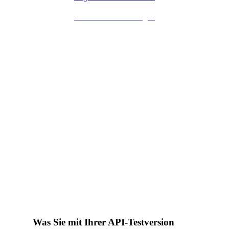
Dokumentation anzeigen
Sofortige Tragwerksplanung, mit ausführlicher
Berichterstattung
Gewinnen Sie mehr Projekte, mit schneller,
effizientere Konstruktionen
Fügen Sie Ihren aktuellen Lösungen
automatisiertes Strukturdesign hinzu
Was Sie mit Ihrer API-Testversion