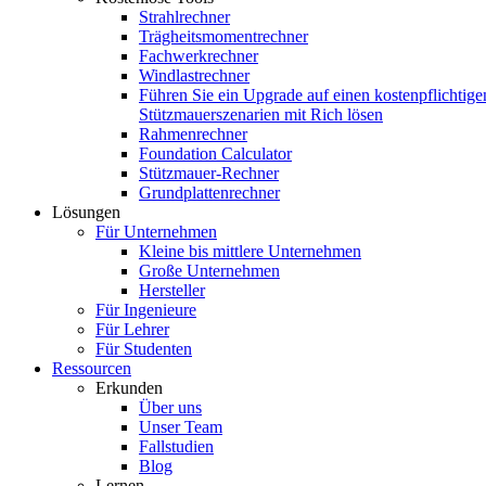
Strahlrechner
Trägheitsmomentrechner
Fachwerkrechner
Windlastrechner
Führen Sie ein Upgrade auf einen kostenpflichtige
Stützmauerszenarien mit Rich lösen
Rahmenrechner
Foundation Calculator
Stützmauer-Rechner
Grundplattenrechner
Lösungen
Für Unternehmen
Kleine bis mittlere Unternehmen
Große Unternehmen
Hersteller
Für Ingenieure
Für Lehrer
Für Studenten
Ressourcen
Erkunden
Über uns
Unser Team
Fallstudien
Blog
Lernen