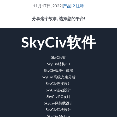
11月17日, 2022
|
产品
|
2 注释
分享这个故事, 选择您的平台!
脸
推
Reddit
领
WhatsApp
Tumblr
Pinterest
Vk
电
SkyCiv软件
书
特
英
的
的
子
邮
件
SkyCiv梁
SkyCiv结构3D
SkyCiv版块生成器
SkyCiv 高级光束分析
SkyCiv连接设计
SkyCiv基础设计
SkyCiv RC设计
SkyCiv风荷载设计
SkyCiv底板设计
SkyCiv Mobile