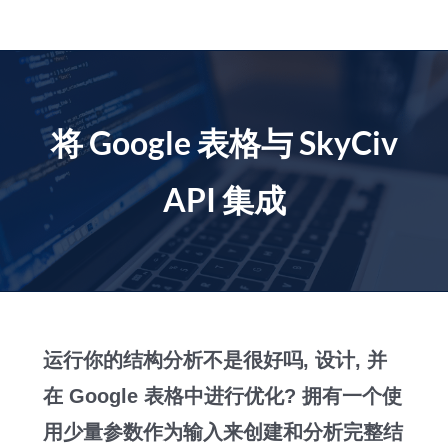
跳
到
内
容
将 Google 表格与 SkyCiv
API 集成
运行你的结构分析不是很好吗, 设计, 并
在 Google 表格中进行优化? 拥有一个使
用少量参数作为输入来创建和分析完整结