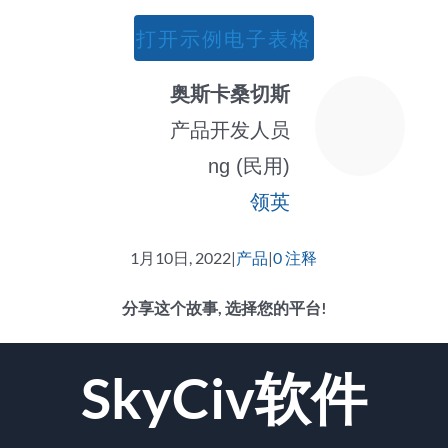
打开示例电子表格
奥斯卡桑切斯
产品开发人员
ng (民用)
领英
1月10日, 2022
|
产品
|
0 注释
分享这个故事, 选择您的平台!
脸
推
Reddit
领
WhatsApp
Tumblr
Pinterest
Vk
电
SkyCiv软件
书
特
英
的
的
子
邮
件