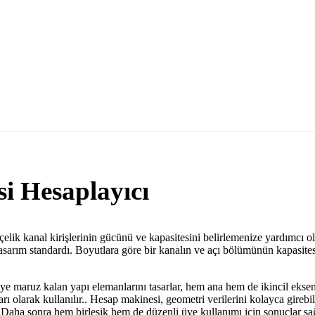
i Hesaplayıcı
çelik kanal kirişlerinin gücünü ve kapasitesini belirlemenize yardımcı ol
asarım standardı. Boyutlara göre bir kanalın ve açı bölümünün kapasitesi
e maruz kalan yapı elemanlarını tasarlar, hem ana hem de ikincil ekse
rı olarak kullanılır.. Hesap makinesi, geometri verilerini kolayca girebile
 Daha sonra hem birleşik hem de düzenli üye kullanımı için sonuçlar sağ