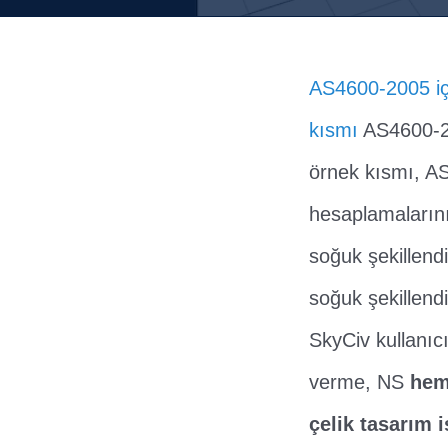
AS4600-2005 için
kısmı
AS4600-200
örnek kısmı, AS4
hesaplamalarını
soğuk şekillendi
soğuk şekillend
SkyCiv kullanıc
verme, NS
hem
çelik tasarım i