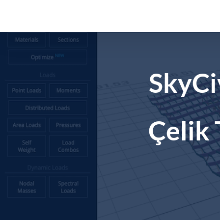
İçeriğe
geç
SkyCi
Çelik 