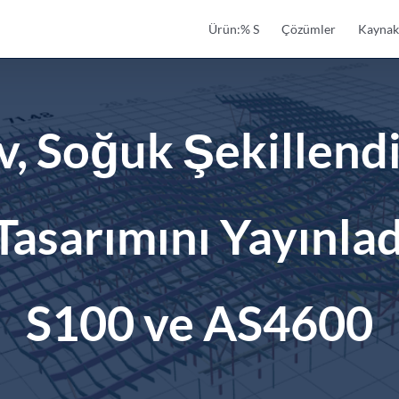
Ürün:% S
Çözümler
Kaynak
v, Soğuk Şekillendi
Tasarımını Yayınlad
S100 ve AS4600