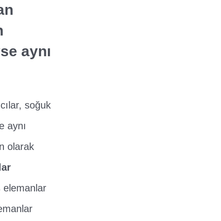
an
n
yse aynı
cılar, soğuk
se aynı
n olarak
lar
ş elemanlar
lemanlar