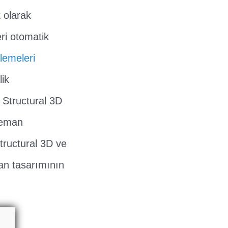
 olarak
eri otomatik
llemeleri
lik
. Structural 3D
eleman
tructural 3D ve
man tasarımının