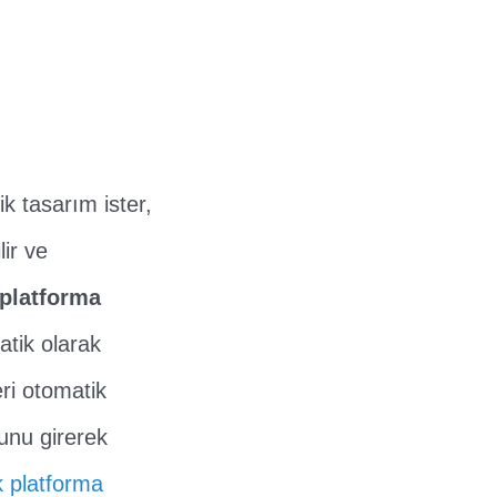
k tasarım ister,
ir ve
 platforma
atik olarak
eri otomatik
dunu girerek
k platforma