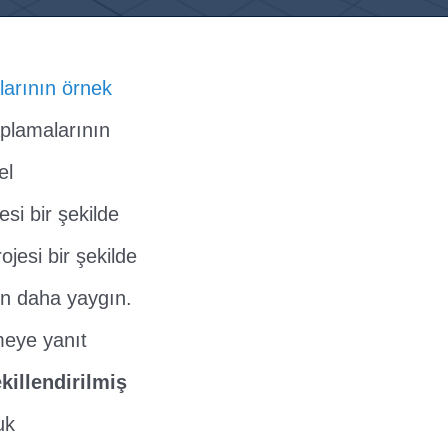
larının örnek
aplamalarının
el
i bir şekilde
jesi bir şekilde
en daha yaygın.
meye yanıt
killendirilmiş
uk