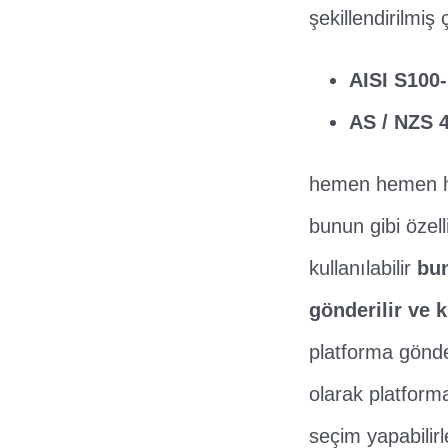
şekillendirilmiş 
AISI S100
AS / NZS 
hemen hemen her 
bunun gibi özell
kullanılabilir
bun
gönderilir ve k
platforma gönder
olarak platforma
seçim yapabilirl