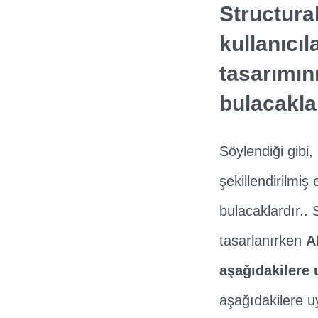
Structura
kullanıcıl
tasarımın
bulacakla
Söylendiği gibi
şekillendirilmi
bulacaklardır..
tasarlanırken
A
aşağıdakilere 
aşağıdakilere u