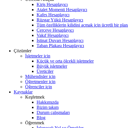
Kiriş Hesaplayıcı
Atalet Momenti Hesaplayıcı
Kafes Hesaplayıcı
Rüzgar Yükü Hesaplayıcı
Tüm özelliklerin kilidini açmak için ücretli bir pla
Çerçeve Hesaplayıcı
Vakıf Hesaplayıcı
İstinat Duvarı Hesaplayıcı
Taban Plakası Hesaplayıcı
Çözümler
İşletmeler için
Küçük ve orta ölçekli işletmeler
Büyük işletmeler
Üreticiler
Mühendisler için
Öğretmenler için
Öğrenciler için
Kaynaklar
Keşfetmek
Hakkımızda
Bizim takım
Durum çalışmaları
Blog
Öğrenmek
İzlenecek Yol ve Örnekler