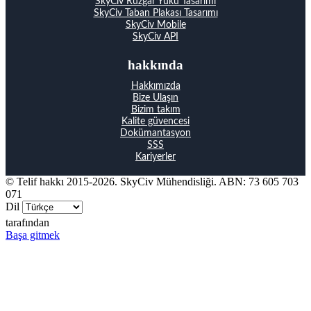
SkyCiv Rüzgar Yükü Tasarımı
SkyCiv Taban Plakası Tasarımı
SkyCiv Mobile
SkyCiv API
hakkında
Hakkımızda
Bize Ulaşın
Bizim takım
Kalite güvencesi
Dokümantasyon
SSS
Kariyerler
© Telif hakkı 2015-2026. SkyCiv Mühendisliği. ABN: 73 605 703
071
Dil
tarafından
Başa gitmek