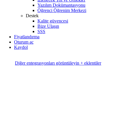
Yazılım Dokümantasyonu
Öğrenci Öğrenim Merkezi
Destek
Kalite güvencesi
Bize Ulaşın
SSS
Fiyatlandırma
Oturum aç
Kaydol
Diğer entegrasyonları görüntüleyin + eklentiler