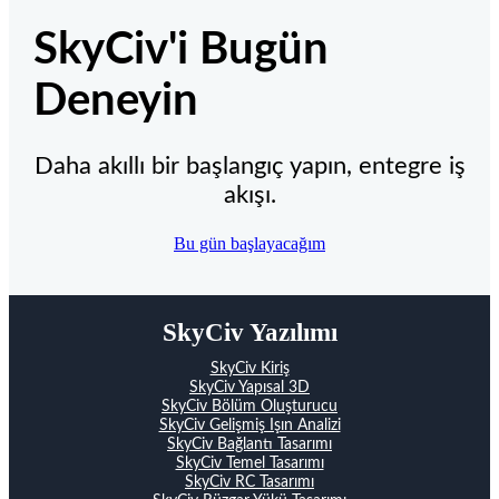
SkyCiv'i Bugün
Deneyin
Daha akıllı bir başlangıç ​​yapın, entegre iş
akışı.
Bu gün başlayacağım
SkyCiv Yazılımı
SkyCiv Kiriş
SkyCiv Yapısal 3D
SkyCiv Bölüm Oluşturucu
SkyCiv Gelişmiş Işın Analizi
SkyCiv Bağlantı Tasarımı
SkyCiv Temel Tasarımı
SkyCiv RC Tasarımı