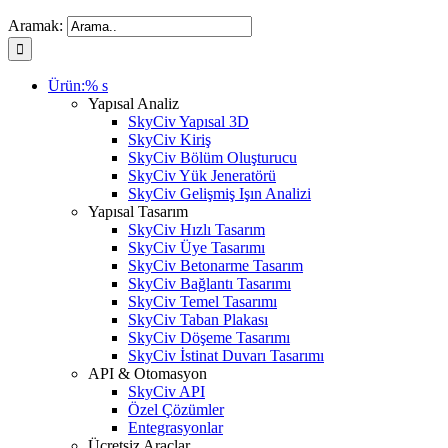
Aramak:
Ürün:% s
Yapısal Analiz
SkyCiv Yapısal 3D
SkyCiv Kiriş
SkyCiv Bölüm Oluşturucu
SkyCiv Yük Jeneratörü
SkyCiv Gelişmiş Işın Analizi
Yapısal Tasarım
SkyCiv Hızlı Tasarım
SkyCiv Üye Tasarımı
SkyCiv Betonarme Tasarım
SkyCiv Bağlantı Tasarımı
SkyCiv Temel Tasarımı
SkyCiv Taban Plakası
SkyCiv Döşeme Tasarımı
SkyCiv İstinat Duvarı Tasarımı
API & Otomasyon
SkyCiv API
Özel Çözümler
Entegrasyonlar
Ücretsiz Araçlar