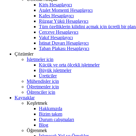
Kiriş Hesaplayıcı
Atalet Momenti Hesaplayıcı
Kafes Hesaplayıcı
Rüzgar Yükü Hesaplayıcı
Tüm özelliklerin kilidini açmak için ücretli bir pla
Çerçeve Hesaplayıcı
Vakıf Hesaplayıcı
İstinat Duvarı Hesaplayıcı
Taban Plakası Hesaplayıcı
Çözümler
İşletmeler için
Küçük ve orta ölçekli işletmeler
Büyük işletmeler
Üreticiler
Mühendisler için
Öğretmenler için
Öğrenciler için
Kaynaklar
Keşfetmek
Hakkımızda
Bizim takım
Durum çalışmaları
Blog
Öğrenmek
İzlenecek Yol ve Örnekler