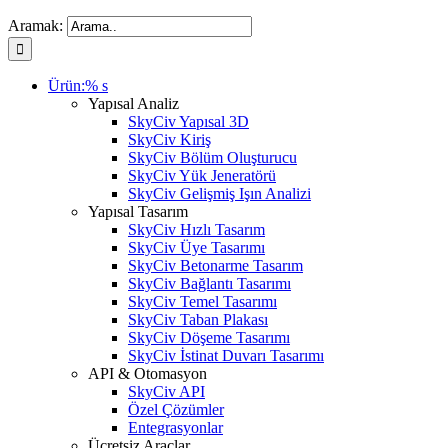
Aramak:
Ürün:% s
Yapısal Analiz
SkyCiv Yapısal 3D
SkyCiv Kiriş
SkyCiv Bölüm Oluşturucu
SkyCiv Yük Jeneratörü
SkyCiv Gelişmiş Işın Analizi
Yapısal Tasarım
SkyCiv Hızlı Tasarım
SkyCiv Üye Tasarımı
SkyCiv Betonarme Tasarım
SkyCiv Bağlantı Tasarımı
SkyCiv Temel Tasarımı
SkyCiv Taban Plakası
SkyCiv Döşeme Tasarımı
SkyCiv İstinat Duvarı Tasarımı
API & Otomasyon
SkyCiv API
Özel Çözümler
Entegrasyonlar
Ücretsiz Araçlar