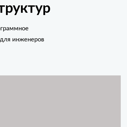
труктур
ограммное
 для инженеров