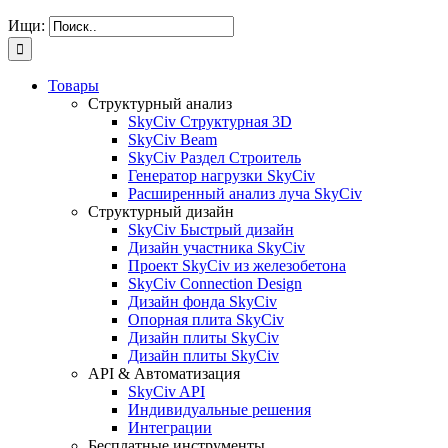
Ищи:
Товары
Структурный анализ
SkyCiv Структурная 3D
SkyCiv Beam
SkyCiv Раздел Строитель
Генератор нагрузки SkyCiv
Расширенный анализ луча SkyCiv
Структурный дизайн
SkyCiv Быстрый дизайн
Дизайн участника SkyCiv
Проект SkyCiv из железобетона
SkyCiv Connection Design
Дизайн фонда SkyCiv
Опорная плита SkyCiv
Дизайн плиты SkyCiv
Дизайн плиты SkyCiv
API & Автоматизация
SkyCiv API
Индивидуальные решения
Интеграции
Бесплатные инструменты