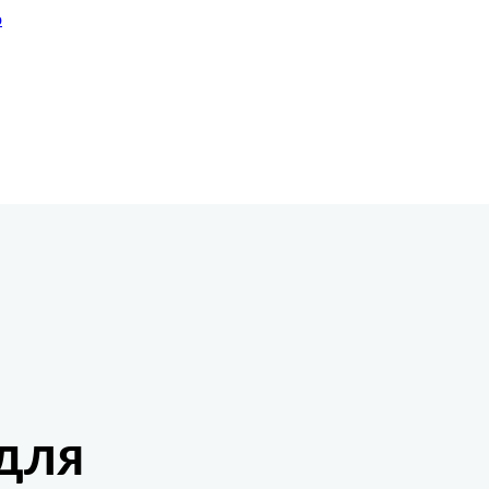
ю
е
для