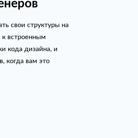
енеров
ать свои структуры на
 к встроенным
и кода дизайна, и
, когда вам это