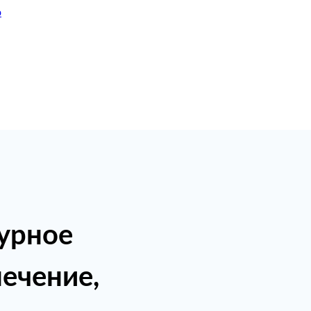
ю
турное
ечение,