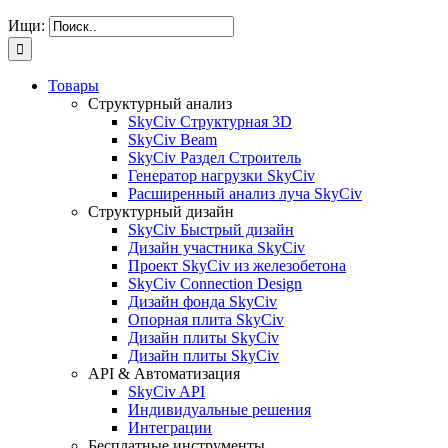
Ищи:
Товары
Структурный анализ
SkyCiv Структурная 3D
SkyCiv Beam
SkyCiv Раздел Строитель
Генератор нагрузки SkyCiv
Расширенный анализ луча SkyCiv
Структурный дизайн
SkyCiv Быстрый дизайн
Дизайн участника SkyCiv
Проект SkyCiv из железобетона
SkyCiv Connection Design
Дизайн фонда SkyCiv
Опорная плита SkyCiv
Дизайн плиты SkyCiv
Дизайн плиты SkyCiv
API & Автоматизация
SkyCiv API
Индивидуальные решения
Интеграции
Бесплатные инструменты