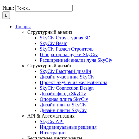
Ищи:
Товары
Структурный анализ
SkyCiv Структурная 3D
SkyCiv Beam
SkyCiv Раздел Строитель
Генератор нагрузки SkyCiv
Расширенный анализ луча SkyCiv
Структурный дизайн
SkyCiv Быстрый дизайн
Дизайн участника SkyCiv
Проект SkyCiv из железобетона
SkyCiv Connection Design
Дизайн фонда SkyCiv
Опорная плита SkyCiv
Дизайн плиты SkyCiv
Дизайн плиты SkyCiv
API & Автоматизация
SkyCiv API
Индивидуальные решения
Интеграции
Бесплатные инструменты