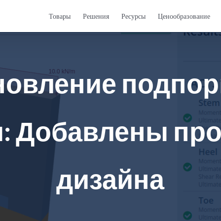
Товары
Решения
Ресурсы
Ценообразование
новление подпор
: Добавлены пр
дизайна