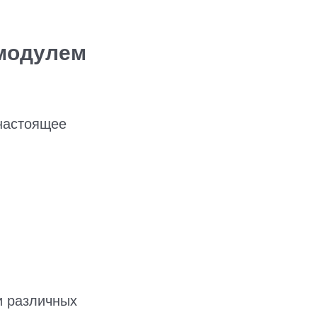
 модулем
 настоящее
и различных