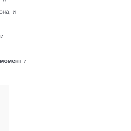
она, и
и
 момент
и