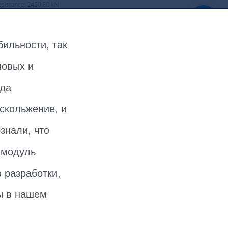
бильности, так
новых и
гда
скольжение, и
знали, что
 модуль
 разработки,
ы в нашем