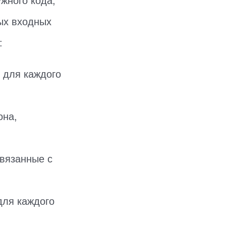
жного кода,
ых входных
:
 для каждого
она,
связанные с
для каждого