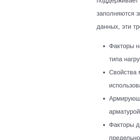
поддерживает 
заполняются з
данных, эти т
Факторы н
типа нагру
Свойства 
использов
Армирующи
арматурой
Факторы д
предельно