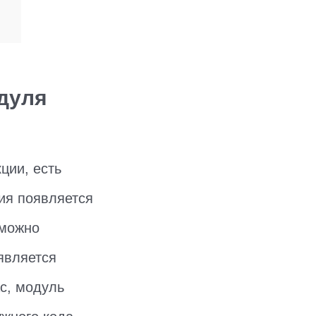
дуля
ции, есть
тия появляется
 можно
является
ас, модуль