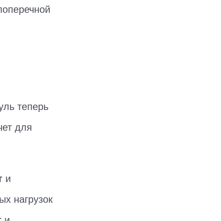
 поперечной
уль теперь
чет для
т
и
ых нагрузок
т
и