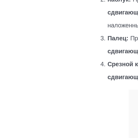
сдвигающ
наложенны
Палец:
Пр
сдвигающ
Срезной 
сдвигающ