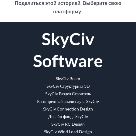
Поделиться этой историей, Выберите свою
платформу!
facebook
щебет
Reddit
LinkedIn
WhatsApp
Tumblr
Pinterest
Vk
Эл.
SkyCiv
адрес
Software
SkyCiv Beam
SkyCiv Структурная 3D
SkyCiv Раздел Строитель
Расширенный анализ луча SkyCiv
SkyCiv Connection Design
Дизайн фонда SkyCiv
SkyCiv RC Design
SkyCiv Wind Load Design