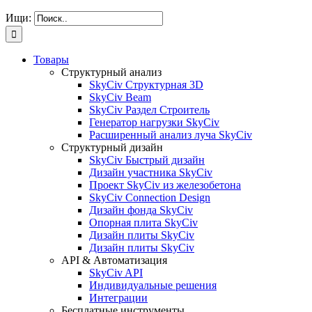
Ищи:
Товары
Структурный анализ
SkyCiv Структурная 3D
SkyCiv Beam
SkyCiv Раздел Строитель
Генератор нагрузки SkyCiv
Расширенный анализ луча SkyCiv
Структурный дизайн
SkyCiv Быстрый дизайн
Дизайн участника SkyCiv
Проект SkyCiv из железобетона
SkyCiv Connection Design
Дизайн фонда SkyCiv
Опорная плита SkyCiv
Дизайн плиты SkyCiv
Дизайн плиты SkyCiv
API & Автоматизация
SkyCiv API
Индивидуальные решения
Интеграции
Бесплатные инструменты