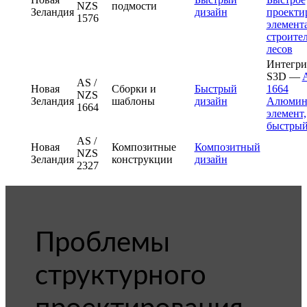
NZS
подмости
Зеландия
дизайн
проекти
1576
элемент
строите
лесов
Интегри
S3D —
AS /
Новая
Сборки и
Быстрый
1664
NZS
Зеландия
шаблоны
дизайн
Алюмин
1664
элемент,
быстрый
AS /
Новая
Композитные
Композитный
NZS
Зеландия
конструкции
дизайн
2327
Проблемы
структурного