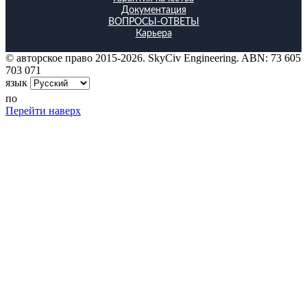
Документация
ВОПРОСЫ-ОТВЕТЫ
Карьера
© авторское право 2015-2026. SkyCiv Engineering. ABN: 73 605
703 071
язык
по
Перейти наверх