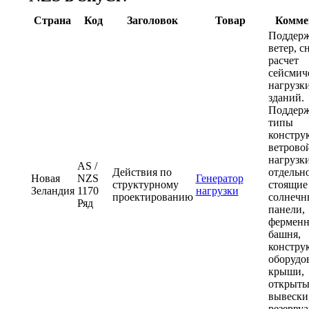
Страна
Код
Заголовок
Товар
Комме
Поддерж
ветер, сн
расчет
сейсмич
нагрузки
зданий.
Поддер
типы
констру
ветрово
нагрузки
AS /
Действия по
отдельн
Новая
NZS
Генератор
структурному
стоящие
Зеландия
1170
нагрузки
проектированию
солнечн
Ряд
панели,
ферменн
башня,
констру
оборудо
крыши,
открыты
вывески
резервуа