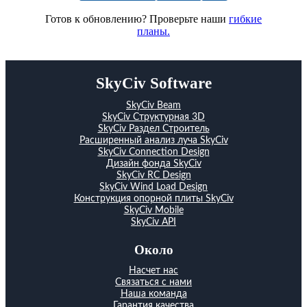
Готов к обновлению? Проверьте наши
гибкие
планы.
SkyCiv Software
SkyCiv Beam
SkyCiv Структурная 3D
SkyCiv Раздел Строитель
Расширенный анализ луча SkyCiv
SkyCiv Connection Design
Дизайн фонда SkyCiv
SkyCiv RC Design
SkyCiv Wind Load Design
Конструкция опорной плиты SkyCiv
SkyCiv Mobile
SkyCiv API
Около
Насчет нас
Связаться с нами
Наша команда
Гарантия качества