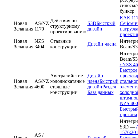
силосы/
бункер
КАК 117
Действия по
Новая
AS/NZ
S3D
Быстрый
Сейсмич
структурному
Зеландия
1170
дизайн
нагрузк
проектированию
проекти
Новая
NZS
Стальные
Интегри
Дизайн члена
Зеландия
3404
конструкции
Beam/S
Интегри
Beam/S
/ NZS 46
Быстрое
Австралийские
Дизайн
проекти
Новая
AS/NZ
холоднокатаные
члена
Быстрый
стально
Зеландия
4600
стальные
дизайн
Раздел
элемент
конструкции
База данных
холодно
штампо
NZS 460
Быстрый
прогона
Интегри
S3D —
1576:20
AS /
Новая
Быстрый
Быстрое