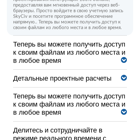
предоставляя вам мгновенный доступ через веб-
браузеры. Просто войдите в свою учетную запись
SkyCiv и посетите программное обеспечение
напрямую.. Теперь вы можете получить доступ к
своим файлам из любого места и в любое время.
Теперь вы можете получить доступ
к своим файлам из любого места и
в любое время
Теперь вы можете получить доступ к своим
Детальные проектные расчеты
файлам из любого места и в любое время,
редактирование, Теперь вы можете получить
доступ к своим файлам из любого места и в
Четкие пошаговые отчеты о расчетах помогают
Теперь вы можете получить доступ
любое время. Теперь вы можете получить доступ к
инженеру точно понять, что делает программное
к своим файлам из любого места и
своим файлам из любого места и в любое время,
обеспечение. - больше нет черных ящиков!
Теперь вы можете получить доступ к своим
в любое время
файлам из любого места и в любое время, Теперь
Теперь вы можете получить доступ к своим
вы можете получить доступ к своим файлам из
файлам из любого места и в любое время
любого места и в любое время, и больше.
Делитесь и сотрудничайте в режиме реального
Делитесь и сотрудничайте в
времени с вашей командой, используя наши
режиме реального времени с
Теперь вы можете получить доступ к своим
функции обмена файлами и контроля