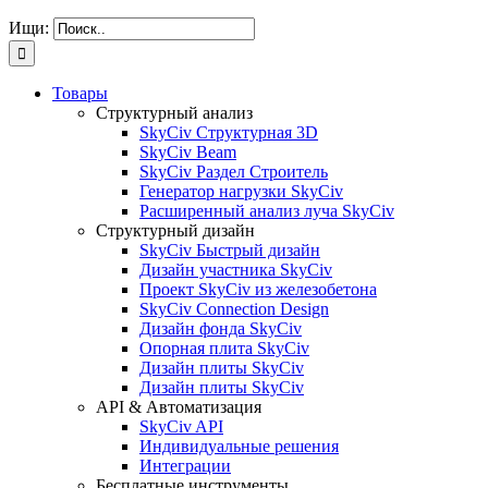
Ищи:
Товары
Структурный анализ
SkyCiv Структурная 3D
SkyCiv Beam
SkyCiv Раздел Строитель
Генератор нагрузки SkyCiv
Расширенный анализ луча SkyCiv
Структурный дизайн
SkyCiv Быстрый дизайн
Дизайн участника SkyCiv
Проект SkyCiv из железобетона
SkyCiv Connection Design
Дизайн фонда SkyCiv
Опорная плита SkyCiv
Дизайн плиты SkyCiv
Дизайн плиты SkyCiv
API & Автоматизация
SkyCiv API
Индивидуальные решения
Интеграции
Бесплатные инструменты