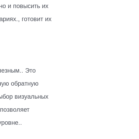
но и повысить их
риях., готовит их
лезным.. Это
ную обратную
Выбор визуальных
 позволяет
ровне..