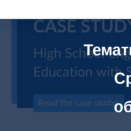
перейти
к
содержанию
Темат
С
об