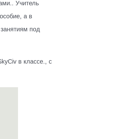
ами.. Учитель
особие, а в
 занятиям под
kyCiv в классе., с