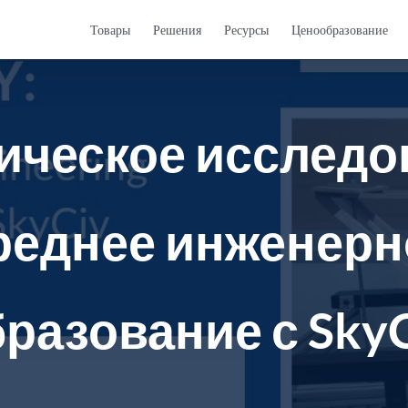
Товары
Решения
Ресурсы
Ценообразование
ическое исследо
реднее инженерн
разование с Sky