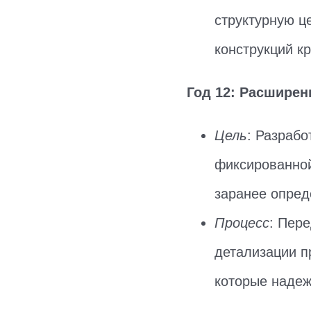
структурную ц
конструкций к
Год 12: Расширен
Цель
: Разраб
фиксированной
заранее опред
Процесс
: Пер
детализации п
которые надеж