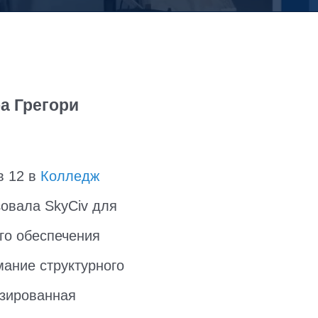
а Грегори
в 12 в
Колледж
овала SkyCiv для
го обеспечения
мание структурного
изированная