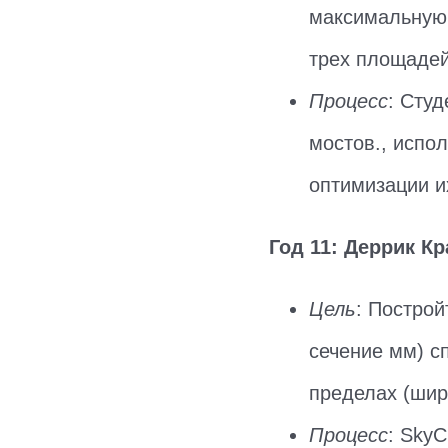
максимальную 
трех площадей
Процесс
: Сту
мостов., испо
оптимизации их
Год 11: Деррик К
Цель
: Построй
сечение мм) с
пределах (шир
Процесс
: SkyC