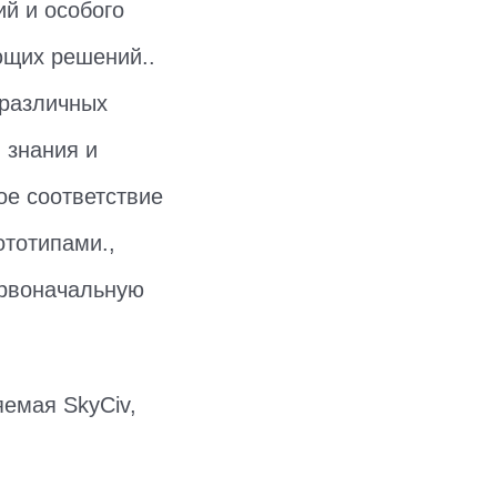
ий и особого
ющих решений..
 различных
 знания и
ое соответствие
тотипами.,
ервоначальную
яемая SkyCiv,