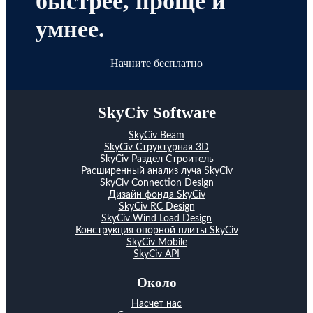
быстрее, проще и
умнее.
Начните бесплатно
SkyCiv Software
SkyCiv Beam
SkyCiv Структурная 3D
SkyCiv Раздел Строитель
Расширенный анализ луча SkyCiv
SkyCiv Connection Design
Дизайн фонда SkyCiv
SkyCiv RC Design
SkyCiv Wind Load Design
Конструкция опорной плиты SkyCiv
SkyCiv Mobile
SkyCiv API
Около
Насчет нас