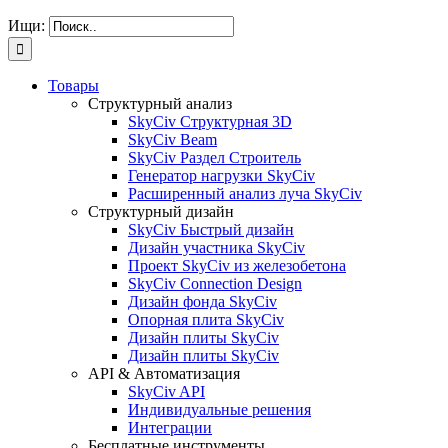
Ищи:
Товары
Структурный анализ
SkyCiv Структурная 3D
SkyCiv Beam
SkyCiv Раздел Строитель
Генератор нагрузки SkyCiv
Расширенный анализ луча SkyCiv
Структурный дизайн
SkyCiv Быстрый дизайн
Дизайн участника SkyCiv
Проект SkyCiv из железобетона
SkyCiv Connection Design
Дизайн фонда SkyCiv
Опорная плита SkyCiv
Дизайн плиты SkyCiv
Дизайн плиты SkyCiv
API & Автоматизация
SkyCiv API
Индивидуальные решения
Интеграции
Бесплатные инструменты