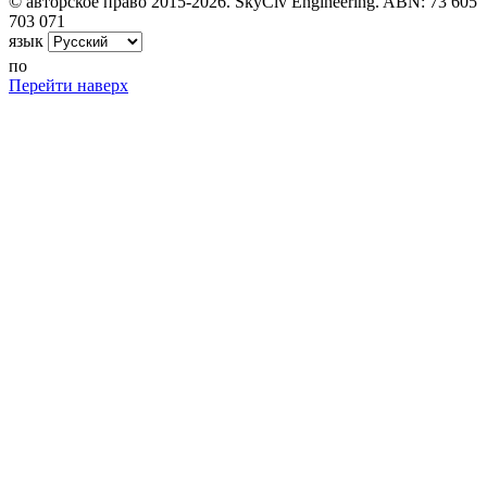
© авторское право 2015-2026. SkyCiv Engineering. ABN: 73 605
703 071
язык
по
Перейти наверх