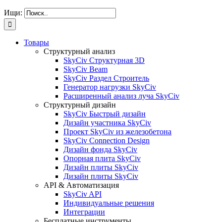
Ищи:
Товары
Структурный анализ
SkyCiv Структурная 3D
SkyCiv Beam
SkyCiv Раздел Строитель
Генератор нагрузки SkyCiv
Расширенный анализ луча SkyCiv
Структурный дизайн
SkyCiv Быстрый дизайн
Дизайн участника SkyCiv
Проект SkyCiv из железобетона
SkyCiv Connection Design
Дизайн фонда SkyCiv
Опорная плита SkyCiv
Дизайн плиты SkyCiv
Дизайн плиты SkyCiv
API & Автоматизация
SkyCiv API
Индивидуальные решения
Интеграции
Бесплатные инструменты