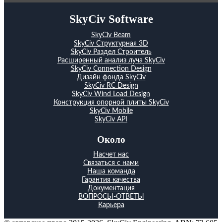
SkyCiv Software
SkyCiv Beam
SkyCiv Структурная 3D
SkyCiv Раздел Строитель
Расширенный анализ луча SkyCiv
SkyCiv Connection Design
Дизайн фонда SkyCiv
SkyCiv RC Design
SkyCiv Wind Load Design
Конструкция опорной плиты SkyCiv
SkyCiv Mobile
SkyCiv API
Около
Насчет нас
Связаться с нами
Наша команда
Гарантия качества
Документация
ВОПРОСЫ-ОТВЕТЫ
Карьера