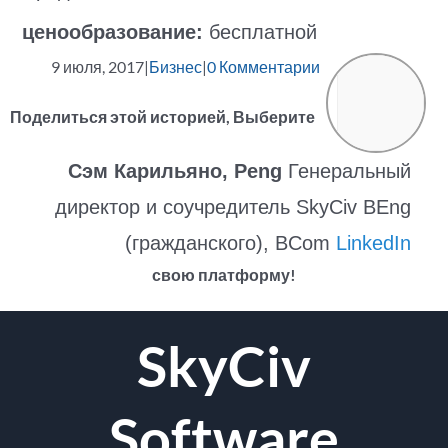
ценообразование:
бесплатной
9 июля, 2017
|
Бизнес
|
0 Комментарии
Поделиться этой историей, Выберите
Сэм Карильяно, Peng
Генеральный
директор и соучредитель SkyCiv BEng
(гражданского), BCom
LinkedIn
свою платформу!
facebook
щебет
Reddit
LinkedIn
WhatsApp
Tumblr
Pinterest
Vk
Эл.
SkyCiv
адрес
Software