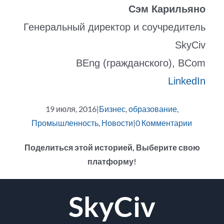
Сэм Карильяно
Генеральный директор и соучредитель
SkyCiv
BEng (гражданского), BCom
LinkedIn
19 июля, 2016
|
Бизнес
,
образование
,
Промышленность
,
Новости
|
0 Комментарии
Поделиться этой историей, Выберите свою
платформу!
facebook
щебет
Reddit
LinkedIn
WhatsApp
Tumblr
Pinterest
Vk
Эл.
SkyCiv
адрес