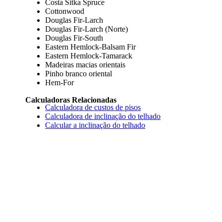
Costa Sitka Spruce
Cottonwood
Douglas Fir-Larch
Douglas Fir-Larch (Norte)
Douglas Fir-South
Eastern Hemlock-Balsam Fir
Eastern Hemlock-Tamarack
Madeiras macias orientais
Pinho branco oriental
Hem-For
Calculadoras Relacionadas
Calculadora de custos de pisos
Calculadora de inclinação do telhado
Calcular a inclinação do telhado
SkyCiv Quick Design