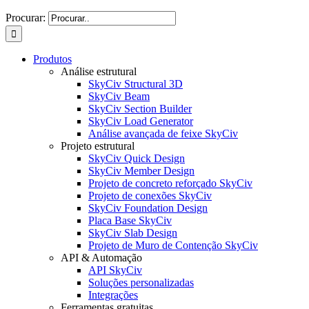
Procurar:
Produtos
Análise estrutural
SkyCiv Structural 3D
SkyCiv Beam
SkyCiv Section Builder
SkyCiv Load Generator
Análise avançada de feixe SkyCiv
Projeto estrutural
SkyCiv Quick Design
SkyCiv Member Design
Projeto de concreto reforçado SkyCiv
Projeto de conexões SkyCiv
SkyCiv Foundation Design
Placa Base SkyCiv
SkyCiv Slab Design
Projeto de Muro de Contenção SkyCiv
API & Automação
API SkyCiv
Soluções personalizadas
Integrações
Ferramentas gratuitas