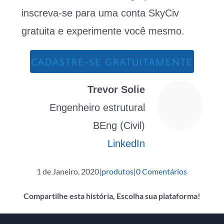
inscreva-se para uma conta SkyCiv
gratuita e experimente você mesmo.
CADASTRE-SE GRATUITAMENTE
Trevor Solie
Engenheiro estrutural
BEng (Civil)
LinkedIn
1 de Janeiro, 2020
|
produtos
|
0 Comentários
Compartilhe esta história, Escolha sua plataforma!
o
Twitter
Reddit
LinkedIn
Whatsapp
Tumblr
Pinterest
Vk
O