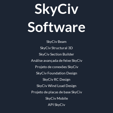
SkyCiv
Facebook
email
Software
SkyCiv Beam
SkyCiv Structural 3D
SkyCiv Section Builder
Análise avançada de feixe SkyCiv
Projeto de conexões SkyCiv
SkyCiv Foundation Design
SkyCiv RC Design
SkyCiv Wind Load Design
Projeto de placas de base SkyCiv
SkyCiv Mobile
API SkyCiv