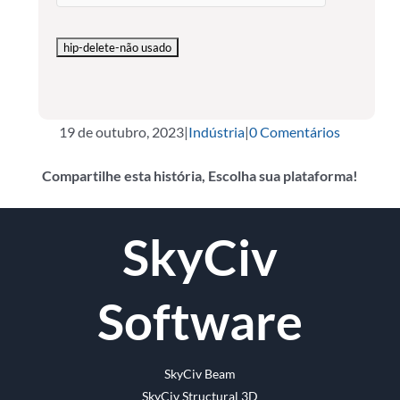
19 de outubro, 2023
|
Indústria
|
0 Comentários
Compartilhe esta história, Escolha sua plataforma!
o
Twitter
Reddit
LinkedIn
Whatsapp
Tumblr
Pinterest
Vk
O
SkyCiv
Facebook
email
Software
SkyCiv Beam
SkyCiv Structural 3D