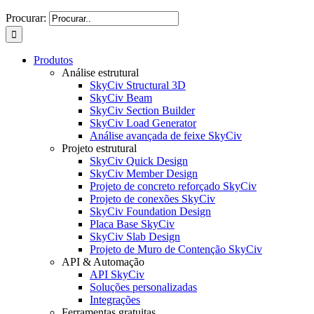
Procurar:
Produtos
Análise estrutural
SkyCiv Structural 3D
SkyCiv Beam
SkyCiv Section Builder
SkyCiv Load Generator
Análise avançada de feixe SkyCiv
Projeto estrutural
SkyCiv Quick Design
SkyCiv Member Design
Projeto de concreto reforçado SkyCiv
Projeto de conexões SkyCiv
SkyCiv Foundation Design
Placa Base SkyCiv
SkyCiv Slab Design
Projeto de Muro de Contenção SkyCiv
API & Automação
API SkyCiv
Soluções personalizadas
Integrações
Ferramentas gratuitas