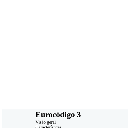
Sem instalações
Modelagem poderosa
Colabore e compartilhe
Eurocódigo 3
Visão geral
Características