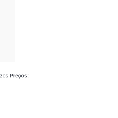
azos
Preços: