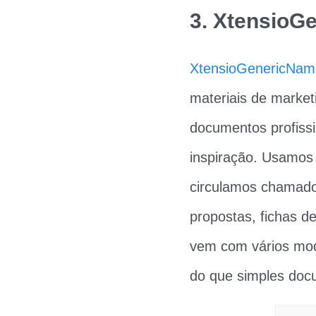
3. XtensioG
XtensioGenericNam
materiais de market
documentos profissi
inspiração. Usamos
circulamos chamad
propostas, fichas 
vem com vários mode
do que simples doc