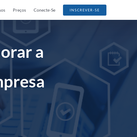
sos
Preços
Conecte-Se
INSCREVER-SE
orar a
mpresa