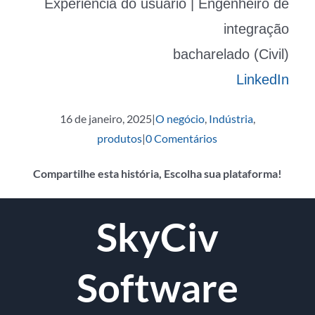
Experiência do usuário | Engenheiro de
integração
bacharelado (Civil)
LinkedIn
16 de janeiro, 2025
|
O negócio
,
Indústria
,
produtos
|
0 Comentários
Compartilhe esta história, Escolha sua plataforma!
o
Twitter
Reddit
LinkedIn
Whatsapp
Tumblr
Pinterest
Vk
O
SkyCiv
Facebook
email
Software