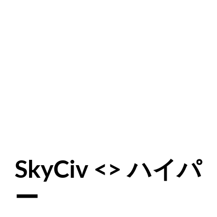
SkyCiv <> ハイパ
ー