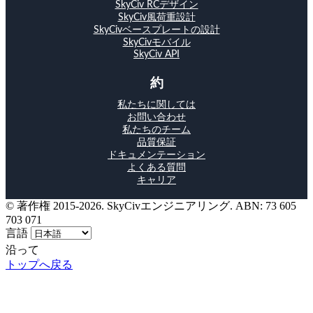
SkyCiv RCデザイン
SkyCiv風荷重設計
SkyCivベースプレートの設計
SkyCivモバイル
SkyCiv API
約
私たちに関しては
お問い合わせ
私たちのチーム
品質保証
ドキュメンテーション
よくある質問
キャリア
© 著作権 2015-2026. SkyCivエンジニアリング. ABN: 73 605
703 071
言語
沿って
トップへ戻る