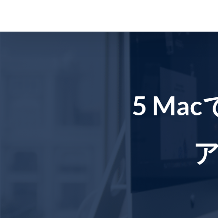
コ
ン
テ
ン
ツ
に
ス
5 M
キ
ッ
プ