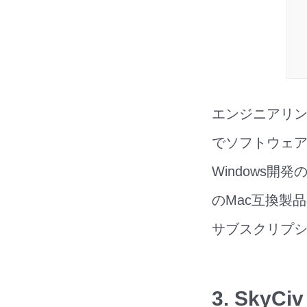
エンジニアリン
でソフトウェアを
Windows開
のMac互換製品
サブスクリプシ
3. SkyCiv