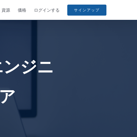
資源
価格
ログインする
サインアップ
エンジニ
ア