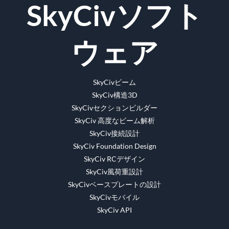
SkyCivソフト
ェ
イ
ン
メ
イ
ッ
ブ
ー
ス
タ
ラ
ル
ウェア
ブ
ー
ー
ッ
ク
SkyCivビーム
SkyCiv構造3D
SkyCivセクションビルダー
SkyCiv 高度なビーム解析
SkyCiv接続設計
SkyCiv Foundation Design
SkyCiv RCデザイン
SkyCiv風荷重設計
SkyCivベースプレートの設計
SkyCivモバイル
SkyCiv API