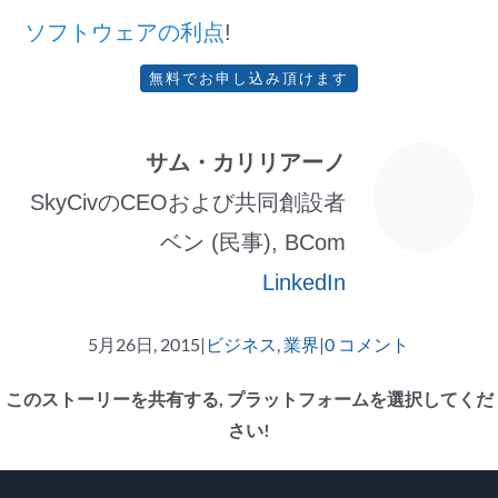
ソフトウェアの利点
!
無料でお申し込み頂けます
サム・カリリアーノ
SkyCivのCEOおよび共同創設者
ベン (民事), BCom
LinkedIn
5月26日, 2015
|
ビジネス
,
業界
|
0 コメント
このストーリーを共有する, プラットフォームを選択してくだ
さい!
フ
ツ
Reddit
LinkedIn
WhatsApp
タ
Pinterest
Vk
E