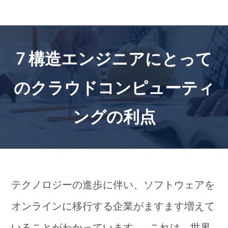
コ
ン
テ
ン
7 構造エンジニアにとって
ツ
に
のクラウドコンピューティ
ス
キ
ングの利点
ッ
プ
テクノロジーの進歩に伴い、ソフトウェアを
オンラインに移行する企業がますます増えて
いることがわかっています。. これは、世界