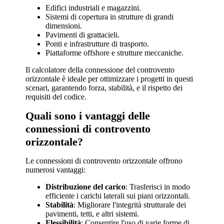
Edifici industriali e magazzini.
Sistemi di copertura in strutture di grandi
dimensioni.
Pavimenti di grattacieli.
Ponti e infrastrutture di trasporto.
Piattaforme offshore e strutture meccaniche.
Il calcolatore della connessione del controvento
orizzontale è ideale per ottimizzare i progetti in questi
scenari, garantendo forza, stabilità, e il rispetto dei
requisiti del codice.
Quali sono i vantaggi delle
connessioni di controvento
orizzontale?
Le connessioni di controvento orizzontale offrono
numerosi vantaggi:
Distribuzione del carico
: Trasferisci in modo
efficiente i carichi laterali sui piani orizzontali.
Stabilità
: Migliorare l'integrità strutturale dei
pavimenti, tetti, e altri sistemi.
Flessibilità
: Consentire l'uso di varie forme di