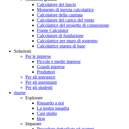
Calcolatore del fascio
Momento di inerzia calcolatrice
Calcolatore della capriata
Calcolatore del carico del vento
Calcolatrice del progetto di connessione
Frame Calculator
Calcolatore di fondazione
Calcolatrice per muro di sostegno
Calcolatrice piastra di base
Soluzioni
Per le imprese
Piccole e medie imprese
Grandi imprese
Produttori
Per gli ingegneri
Per gli insegnanti
Per gli studenti
risorse
Esplorare
Riguardo a noi
La nostra squadra
Casi studio
blog
Imparare
Procedure dettagliate ed esempi