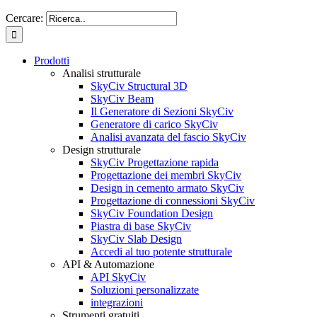
Cercare:
Prodotti
Analisi strutturale
SkyCiv Structural 3D
SkyCiv Beam
Il Generatore di Sezioni SkyCiv
Generatore di carico SkyCiv
Analisi avanzata del fascio SkyCiv
Design strutturale
SkyCiv Progettazione rapida
Progettazione dei membri SkyCiv
Design in cemento armato SkyCiv
Progettazione di connessioni SkyCiv
SkyCiv Foundation Design
Piastra di base SkyCiv
SkyCiv Slab Design
Accedi al tuo potente strutturale
API & Automazione
API SkyCiv
Soluzioni personalizzate
integrazioni
Strumenti gratuiti