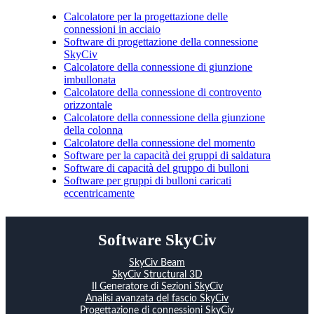
Calcolatore per la progettazione delle
connessioni in acciaio
Software di progettazione della connessione
SkyCiv
Calcolatore della connessione di giunzione
imbullonata
Calcolatore della connessione di controvento
orizzontale
Calcolatore della connessione della giunzione
della colonna
Calcolatore della connessione del momento
Software per la capacità dei gruppi di saldatura
Software di capacità del gruppo di bulloni
Software per gruppi di bulloni caricati
eccentricamente
Software SkyCiv
SkyCiv Beam
SkyCiv Structural 3D
Il Generatore di Sezioni SkyCiv
Analisi avanzata del fascio SkyCiv
Progettazione di connessioni SkyCiv