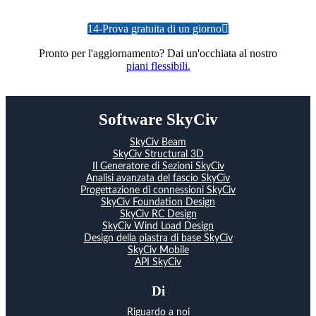
14-Prova gratuita di un giorno
Pronto per l'aggiornamento? Dai un'occhiata al nostro
piani flessibili.
Software SkyCiv
SkyCiv Beam
SkyCiv Structural 3D
Il Generatore di Sezioni SkyCiv
Analisi avanzata del fascio SkyCiv
Progettazione di connessioni SkyCiv
SkyCiv Foundation Design
SkyCiv RC Design
SkyCiv Wind Load Design
Design della piastra di base SkyCiv
SkyCiv Mobile
API SkyCiv
Di
Riguardo a noi