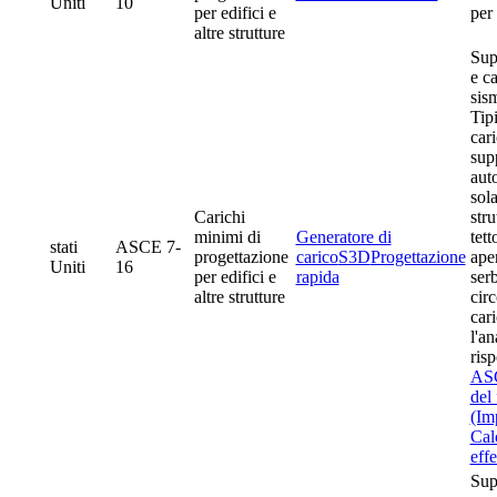
Uniti
10
per edifici e
per 
altre strutture
Sup
e ca
sism
Tipi
car
supp
auto
sola
Carichi
stru
minimi di
Generatore di
tett
stati
ASCE 7-
progettazione
carico
S3D
Progettazione
aper
Uniti
16
per edifici e
rapida
serb
altre strutture
circ
cari
l'an
ris
ASC
del 
(Im
Calc
effe
Sup