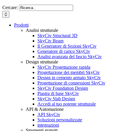
Cercare:
Prodotti
Analisi strutturale
SkyCiv Structural 3D
SkyCiv Beam
Il Generatore di Sezioni SkyCiv
Generatore di carico SkyCiv
Analisi avanzata del fascio SkyCiv
Design strutturale
SkyCiv Progettazione rapida
Progettazione dei membri SkyCiv
Design in cemento armato SkyCiv
Progettazione di connessioni SkyCiv
SkyCiv Foundation Design
Piastra di base SkyCiv
SkyCiv Slab Design
Accedi al tuo potente strutturale
API & Automazione
API SkyCiv
Soluzioni personalizzate
integrazioni
Strumenti gratuiti