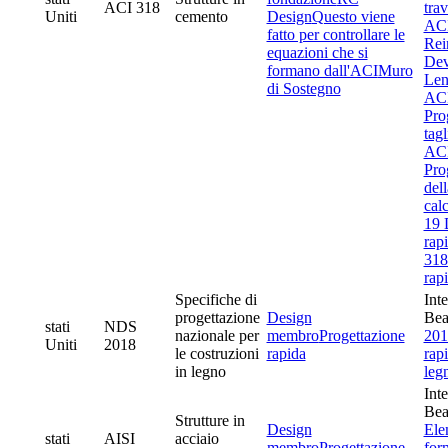
ACI 318
trav
Uniti
cemento
Design
Questo viene
ACI
fatto per controllare le
Rei
equazioni che si
Dev
formano dall'ACI
Muro
Len
di Sostegno
ACI
Pro
tag
ACI
Pro
del
cal
19 D
rapi
318
rapi
Specifiche di
Int
progettazione
Design
Be
stati
NDS
nazionale per
membro
Progettazione
201
Uniti
2018
le costruzioni
rapida
rapi
in legno
leg
Int
Be
Strutture in
Design
Ele
stati
AISI
acciaio
membro
Progettazione
for