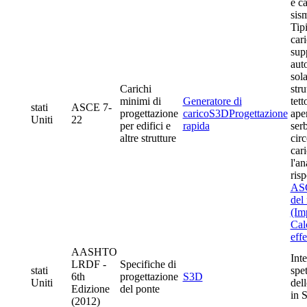
e ca
sism
Tipi
car
supp
auto
sola
Carichi
stru
minimi di
Generatore di
tett
stati
ASCE 7-
progettazione
carico
S3D
Progettazione
aper
Uniti
22
per edifici e
rapida
serb
altre strutture
circ
cari
l'an
ris
ASC
del 
(Im
Calc
effe
AASHTO
Int
LRDF -
Specifiche di
stati
spet
6th
progettazione
S3D
Uniti
dell
Edizione
del ponte
in 
(2012)