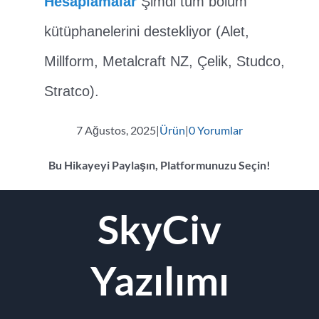
Hesaplamalar
Şimdi tüm bölüm
kütüphanelerini destekliyor (Alet,
Millform, Metalcraft NZ, Çelik, Studco,
Stratco).
7 Ağustos, 2025
|
Ürün
|
0 Yorumlar
Bu Hikayeyi Paylaşın, Platformunuzu Seçin!
Facebook
Twitter
Reddit
LinkedIn
Naber
Tumblr
Pinterest
Vk
E-
SkyCiv
posta
Yazılımı