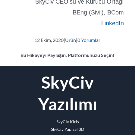
SkyCiv CEO'su ve Kurucu Ortağı
BEng (Sivil), BCom
LinkedIn
12 Ekim, 2020
|
Ürün
|
0 Yorumlar
Bu Hikayeyi Paylaşın, Platformunuzu Seçin!
Facebook
Twitter
Reddit
LinkedIn
Naber
Tumblr
Pinterest
Vk
E-
SkyCiv
posta
Yazılımı
SkyCiv Kiriş
SkyCiv Yapısal 3D