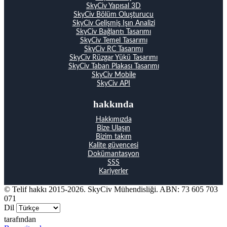
SkyCiv Yapısal 3D
SkyCiv Bölüm Oluşturucu
SkyCiv Gelişmiş Işın Analizi
SkyCiv Bağlantı Tasarımı
SkyCiv Temel Tasarımı
SkyCiv RC Tasarımı
SkyCiv Rüzgar Yükü Tasarımı
SkyCiv Taban Plakası Tasarımı
SkyCiv Mobile
SkyCiv API
hakkında
Hakkımızda
Bize Ulaşın
Bizim takım
Kalite güvencesi
Dokümantasyon
SSS
Kariyerler
© Telif hakkı 2015-2026. SkyCiv Mühendisliği. ABN: 73 605 703
071
Dil
tarafından