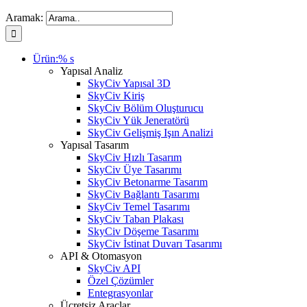
Aramak:
Ürün:% s
Yapısal Analiz
SkyCiv Yapısal 3D
SkyCiv Kiriş
SkyCiv Bölüm Oluşturucu
SkyCiv Yük Jeneratörü
SkyCiv Gelişmiş Işın Analizi
Yapısal Tasarım
SkyCiv Hızlı Tasarım
SkyCiv Üye Tasarımı
SkyCiv Betonarme Tasarım
SkyCiv Bağlantı Tasarımı
SkyCiv Temel Tasarımı
SkyCiv Taban Plakası
SkyCiv Döşeme Tasarımı
SkyCiv İstinat Duvarı Tasarımı
API & Otomasyon
SkyCiv API
Özel Çözümler
Entegrasyonlar
Ücretsiz Araçlar