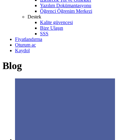
Yazılım Dokümantasyonu
Öğrenci Öğrenim Merkezi
Destek
Kalite güvencesi
Bize Ulaşın
SSS
Fiyatlandırma
Oturum aç
Kaydol
Blog