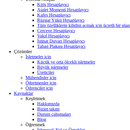
Kiriş Hesaplayıcı
Atalet Momenti Hesaplayıcı
Kafes Hesaplayıcı
Rüzgar Yükü Hesaplayıcı
Tüm özelliklerin kilidini açmak için ücretli bir pla
Çerçeve Hesaplayıcı
Vakıf Hesaplayıcı
İstinat Duvarı Hesaplayıcı
Taban Plakası Hesaplayıcı
Çözümler
İşletmeler için
Küçük ve orta ölçekli işletmeler
Büyük işletmeler
Üreticiler
Mühendisler için
Öğretmenler için
Öğrenciler için
Kaynaklar
Keşfetmek
Hakkımızda
Bizim takım
Durum çalışmaları
Blog
Öğrenmek
İzlenecek Yol ve Örnekler