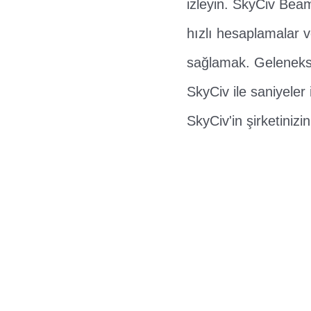
izleyin. SkyCiv Beam
hızlı hesaplamalar v
sağlamak. Geleneksel
SkyCiv ile saniyeler 
SkyCiv'in şirketiniz