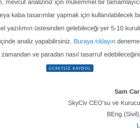
, mevcut analiziniz için mükemmel bir tamamlayıcıd
eya kaba tasarımlar yapmak için kullanılabilecek ba
 yazılımın üstesinden gelebileceği yer 5-10 kurulu
içinde analiz yapabilirsiniz.
Buraya tıklayın
deneme 
in zamandan ve paradan nasıl tasarruf edebileceğini
ÜCRETSIZ KAYDOL
Sam Car
SkyCiv CEO'su ve Kurucu
BEng (Sivil
L