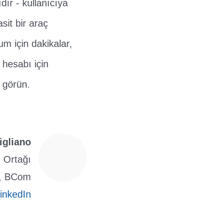
ır - kullanıcıya
sit bir araç
m için dakikalar,
hesabı için
 görün.
igliano
 Ortağı
), BCom
inkedIn