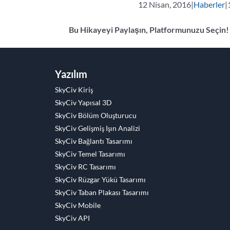
12 Nisan, 2016
|
Haberler
|
Bu Hikayeyi Paylaşın, Platformunuzu Seçin!
Facebook
Twitter
Reddit
LinkedIn
Naber
Tumblr
Pinterest
Vk
E-
posta
Yazılım
SkyCiv Kiriş
SkyCiv Yapısal 3D
SkyCiv Bölüm Oluşturucu
SkyCiv Gelişmiş Işın Analizi
SkyCiv Bağlantı Tasarımı
SkyCiv Temel Tasarımı
SkyCiv RC Tasarımı
SkyCiv Rüzgar Yükü Tasarımı
SkyCiv Taban Plakası Tasarımı
SkyCiv Mobile
SkyCiv API