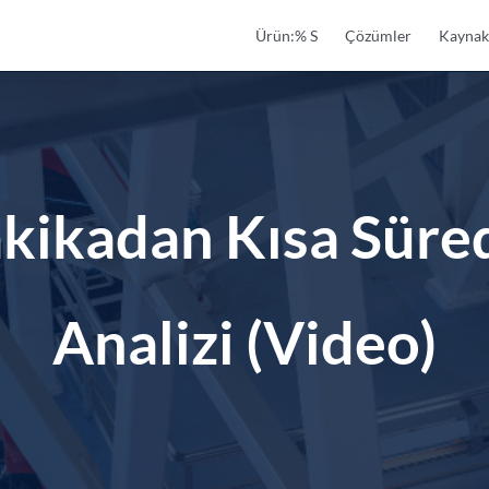
Ürün:% S
Çözümler
Kaynak
akikadan Kısa Süred
Analizi (Video)