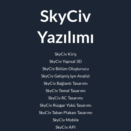
Facebook
Twitter
Reddit
LinkedIn
Naber
Tumblr
Pinterest
Vk
E-
SkyCiv
posta
Yazılımı
SkyCiv Kiriş
SkyCiv Yapısal 3D
SkyCiv Bölüm Oluşturucu
SkyCiv Gelişmiş Işın Analizi
SkyCiv Bağlantı Tasarımı
SkyCiv Temel Tasarımı
SkyCiv RC Tasarımı
SkyCiv Rüzgar Yükü Tasarımı
SkyCiv Taban Plakası Tasarımı
SkyCiv Mobile
SkyCiv API