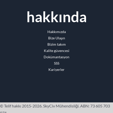
hakkında
Hakkımızda
Bize Ulaşın
Bizim takım
Kalite güvencesi
Dokümantasyon
SSS
Kariyerler
© Telif hakkı 2015-2026. SkyCiv Mühendisliği. ABN: 73 605 703
071