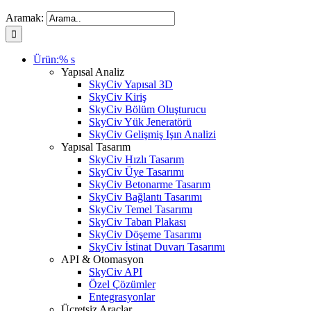
Aramak:
Ürün:% s
Yapısal Analiz
SkyCiv Yapısal 3D
SkyCiv Kiriş
SkyCiv Bölüm Oluşturucu
SkyCiv Yük Jeneratörü
SkyCiv Gelişmiş Işın Analizi
Yapısal Tasarım
SkyCiv Hızlı Tasarım
SkyCiv Üye Tasarımı
SkyCiv Betonarme Tasarım
SkyCiv Bağlantı Tasarımı
SkyCiv Temel Tasarımı
SkyCiv Taban Plakası
SkyCiv Döşeme Tasarımı
SkyCiv İstinat Duvarı Tasarımı
API & Otomasyon
SkyCiv API
Özel Çözümler
Entegrasyonlar
Ücretsiz Araçlar