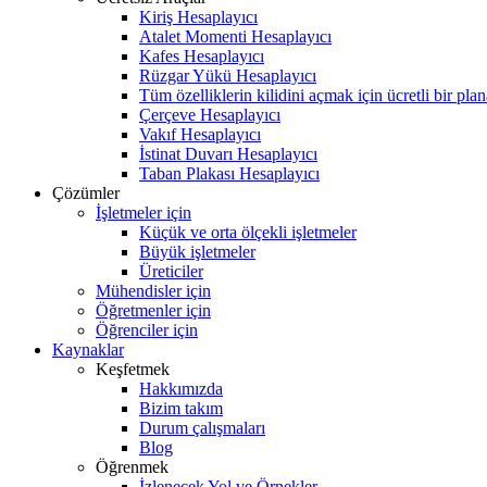
Kiriş Hesaplayıcı
Atalet Momenti Hesaplayıcı
Kafes Hesaplayıcı
Rüzgar Yükü Hesaplayıcı
Tüm özelliklerin kilidini açmak için ücretli bir pla
Çerçeve Hesaplayıcı
Vakıf Hesaplayıcı
İstinat Duvarı Hesaplayıcı
Taban Plakası Hesaplayıcı
Çözümler
İşletmeler için
Küçük ve orta ölçekli işletmeler
Büyük işletmeler
Üreticiler
Mühendisler için
Öğretmenler için
Öğrenciler için
Kaynaklar
Keşfetmek
Hakkımızda
Bizim takım
Durum çalışmaları
Blog
Öğrenmek
İzlenecek Yol ve Örnekler