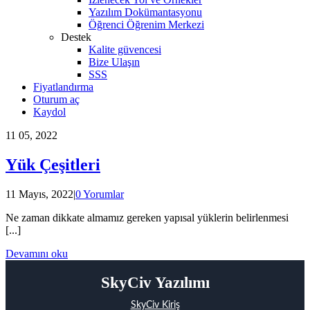
Yazılım Dokümantasyonu
Öğrenci Öğrenim Merkezi
Destek
Kalite güvencesi
Bize Ulaşın
SSS
Fiyatlandırma
Oturum aç
Kaydol
11
05, 2022
Yük Çeşitleri
11 Mayıs, 2022
|
0 Yorumlar
Ne zaman dikkate almamız gereken yapısal yüklerin belirlenmesi
[...]
Devamını oku
SkyCiv Yazılımı
SkyCiv Kiriş