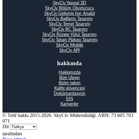
SkyCiv Yapısal 3D
SkyCiv Bölüm Oluşturucu
SkyCiv Gelişmiş Işın Analizi
SkyCiv Bağlantı Tasarımı
SkyCiv Temel Tasarımı
SkyCiv RC Tasarımı
SkyCiv Rüzgar Yükü Tasarımı
SkyCiv Taban Plakası Tasarımı
SkyCiv Mobile
SkyCiv API
hakkında
Hakkımızda
Bize Ulaşın
Bizim takım
Kalite güvencesi
Dokümantasyon
SSS
Kariyerler
© Telif hakkı 2015-2026. SkyCiv Mühendisliği. ABN: 73 605 703
071
Dil
tarafından