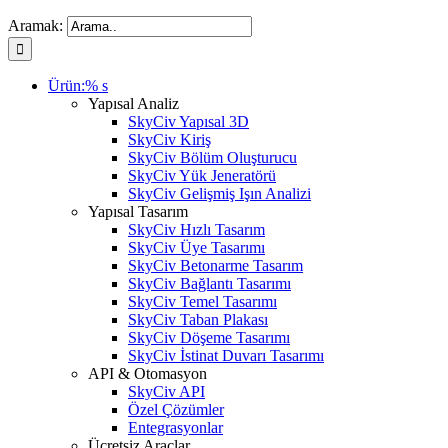
Aramak:
Ürün:% s
Yapısal Analiz
SkyCiv Yapısal 3D
SkyCiv Kiriş
SkyCiv Bölüm Oluşturucu
SkyCiv Yük Jeneratörü
SkyCiv Gelişmiş Işın Analizi
Yapısal Tasarım
SkyCiv Hızlı Tasarım
SkyCiv Üye Tasarımı
SkyCiv Betonarme Tasarım
SkyCiv Bağlantı Tasarımı
SkyCiv Temel Tasarımı
SkyCiv Taban Plakası
SkyCiv Döşeme Tasarımı
SkyCiv İstinat Duvarı Tasarımı
API & Otomasyon
SkyCiv API
Özel Çözümler
Entegrasyonlar
Ücretsiz Araçlar