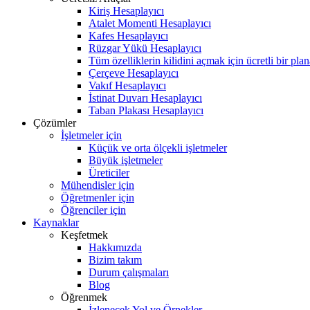
Kiriş Hesaplayıcı
Atalet Momenti Hesaplayıcı
Kafes Hesaplayıcı
Rüzgar Yükü Hesaplayıcı
Tüm özelliklerin kilidini açmak için ücretli bir pla
Çerçeve Hesaplayıcı
Vakıf Hesaplayıcı
İstinat Duvarı Hesaplayıcı
Taban Plakası Hesaplayıcı
Çözümler
İşletmeler için
Küçük ve orta ölçekli işletmeler
Büyük işletmeler
Üreticiler
Mühendisler için
Öğretmenler için
Öğrenciler için
Kaynaklar
Keşfetmek
Hakkımızda
Bizim takım
Durum çalışmaları
Blog
Öğrenmek
İzlenecek Yol ve Örnekler