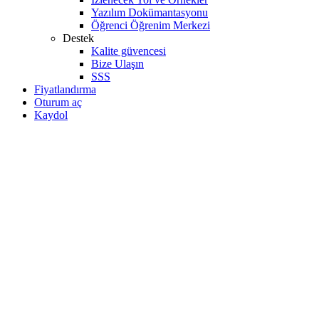
Yazılım Dokümantasyonu
Öğrenci Öğrenim Merkezi
Destek
Kalite güvencesi
Bize Ulaşın
SSS
Fiyatlandırma
Oturum aç
Kaydol