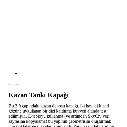
Kazan Tankı Kapağı
Bu 3 ft çapındaki kazan deposu kapağı, iki kaynaklı ped
gözüne uygulanan bir dizi kaldırma kuvveti altında test
edilmiştir.. E-tabloyu kullanma (ve ardından SkyCiv veri
sayfasına kopyalama) bu yapının geometrisini oluşturmak
için noktalar ve plakalar tanımlandı. Yapı, aşağıdakilerin bir