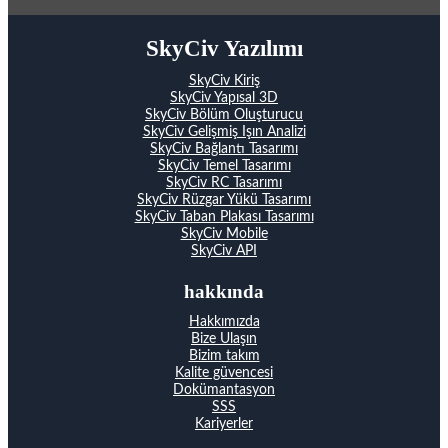
SkyCiv Yazılımı
SkyCiv Kiriş
SkyCiv Yapısal 3D
SkyCiv Bölüm Oluşturucu
SkyCiv Gelişmiş Işın Analizi
SkyCiv Bağlantı Tasarımı
SkyCiv Temel Tasarımı
SkyCiv RC Tasarımı
SkyCiv Rüzgar Yükü Tasarımı
SkyCiv Taban Plakası Tasarımı
SkyCiv Mobile
SkyCiv API
hakkında
Hakkımızda
Bize Ulaşın
Bizim takım
Kalite güvencesi
Dokümantasyon
SSS
Kariyerler