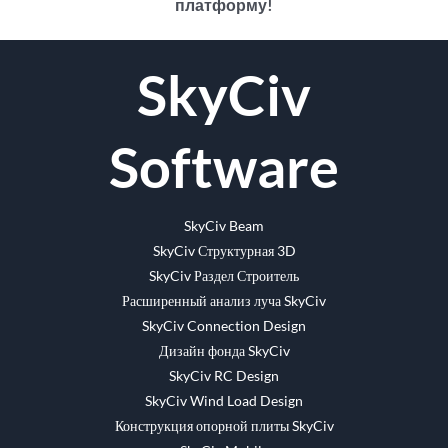
платформу!
facebook
щебет
Reddit
LinkedIn
WhatsApp
Tumblr
Pinterest
Vk
Эл.
SkyCiv
адрес
Software
SkyCiv Beam
SkyCiv Структурная 3D
SkyCiv Раздел Строитель
Расширенный анализ луча SkyCiv
SkyCiv Connection Design
Дизайн фонда SkyCiv
SkyCiv RC Design
SkyCiv Wind Load Design
Конструкция опорной плиты SkyCiv