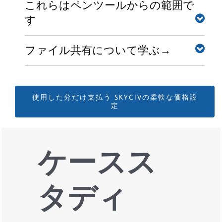
らの範囲です, これらはペンツールからの範囲です, も
これらはペンツールからの範囲で
明確なステップバイステップの計算レポートは、エン
っと.
ジニアがソフトウェアが何をしているかを正確に理解
す
するのに役立ちます - これ以上のブラックボックスは
これらはペンツールからの範囲です
ありません!
ファイル共有について学ぶ→
これらはペンツールからの範囲です. これらはペンツ
ールからの範囲です.
これらはペンツールからの範囲です
ファイル共有について学ぶ→, ファイル共有について
ファイル共有について学ぶ→
学ぶ→.
使用した分だけ支払う SKYCIVの柔軟な価格設
定
ファイル共有について学ぶ→
ケースス
タディ