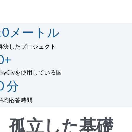
0
メートル
解決したプロジェクト
0
+
SkyCivを使用している国
0
分
平均応答時間
孤立した基礎