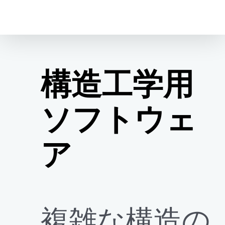
コ
ン
テ
ン
ツ
構造工学用
に
ス
ソフトウェ
キ
ッ
プ
ア
複雑な構造の