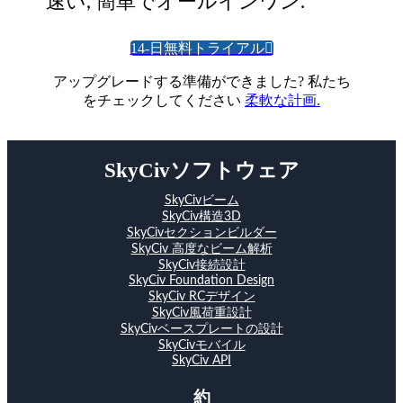
速い, 簡単でオールインワン.
14-日無料トライアル
アップグレードする準備ができました? 私たち
をチェックしてください
柔軟な計画.
SkyCivソフトウェア
SkyCivビーム
SkyCiv構造3D
SkyCivセクションビルダー
SkyCiv 高度なビーム解析
SkyCiv接続設計
SkyCiv Foundation Design
SkyCiv RCデザイン
SkyCiv風荷重設計
SkyCivベースプレートの設計
SkyCivモバイル
SkyCiv API
約