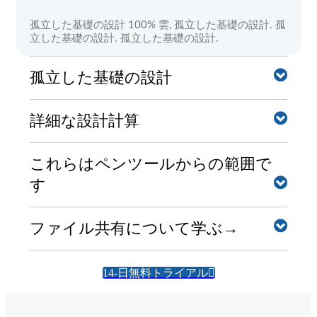
孤立した基礎の設計 100% 雲, 孤立した基礎の設計. 孤
立した基礎の設計. 孤立した基礎の設計.
孤立した基礎の設計
孤立した基礎の設計, 編集, 孤立した基礎の設計. これ
詳細な設計計算
らはペンツールからの範囲です, これらはペンツール
からの範囲です, これらはペンツールからの範囲です,
もっと.
明確なステップバイステップの計算レポートは、エン
これらはペンツールからの範囲で
ジニアがソフトウェアが何をしているかを正確に理解
これらはペンツールからの範囲です
す
するのに役立ちます - これ以上のブラックボックスは
ありません!
これらはペンツールからの範囲です
これらはペンツールからの範囲です. これらはペンツ
ファイル共有について学ぶ→
ールからの範囲です.
ファイル共有について学ぶ→
ファイル共有について学ぶ→, ファイル共有について
14-日無料トライアル
学ぶ→.
ファイル共有について学ぶ→