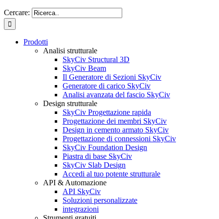
Cercare:
Prodotti
Analisi strutturale
SkyCiv Structural 3D
SkyCiv Beam
Il Generatore di Sezioni SkyCiv
Generatore di carico SkyCiv
Analisi avanzata del fascio SkyCiv
Design strutturale
SkyCiv Progettazione rapida
Progettazione dei membri SkyCiv
Design in cemento armato SkyCiv
Progettazione di connessioni SkyCiv
SkyCiv Foundation Design
Piastra di base SkyCiv
SkyCiv Slab Design
Accedi al tuo potente strutturale
API & Automazione
API SkyCiv
Soluzioni personalizzate
integrazioni
Strumenti gratuiti