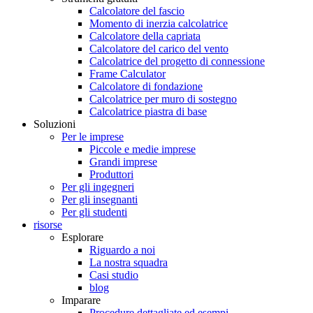
Calcolatore del fascio
Momento di inerzia calcolatrice
Calcolatore della capriata
Calcolatore del carico del vento
Calcolatrice del progetto di connessione
Frame Calculator
Calcolatore di fondazione
Calcolatrice per muro di sostegno
Calcolatrice piastra di base
Soluzioni
Per le imprese
Piccole e medie imprese
Grandi imprese
Produttori
Per gli ingegneri
Per gli insegnanti
Per gli studenti
risorse
Esplorare
Riguardo a noi
La nostra squadra
Casi studio
blog
Imparare
Procedure dettagliate ed esempi